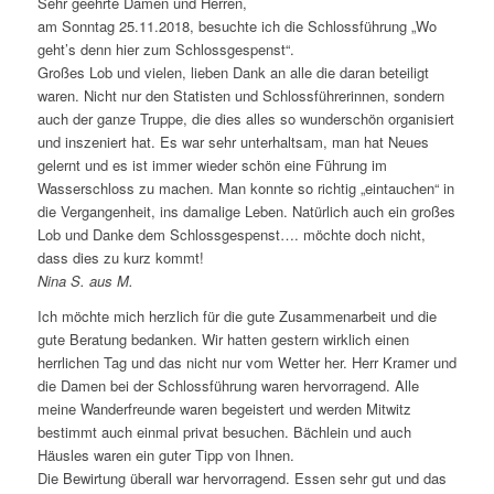
Sehr geehrte Damen und Herren,
am Sonntag 25.11.2018, besuchte ich die Schlossführung „Wo
geht’s denn hier zum Schlossgespenst“.
Großes Lob und vielen, lieben Dank an alle die daran beteiligt
waren. Nicht nur den Statisten und Schlossführerinnen, sondern
auch der ganze Truppe, die dies alles so wunderschön organisiert
und inszeniert hat. Es war sehr unterhaltsam, man hat Neues
gelernt und es ist immer wieder schön eine Führung im
Wasserschloss zu machen. Man konnte so richtig „eintauchen“ in
die Vergangenheit, ins damalige Leben. Natürlich auch ein großes
Lob und Danke dem Schlossgespenst…. möchte doch nicht,
dass dies zu kurz kommt!
Nina S. aus M.
Ich möchte mich herzlich für die gute Zusammenarbeit und die
gute Beratung bedanken. Wir hatten gestern wirklich einen
herrlichen Tag und das nicht nur vom Wetter her. Herr Kramer und
die Damen bei der Schlossführung waren hervorragend. Alle
meine Wanderfreunde waren begeistert und werden Mitwitz
bestimmt auch einmal privat besuchen. Bächlein und auch
Häusles waren ein guter Tipp von Ihnen.
Die Bewirtung überall war hervorragend. Essen sehr gut und das