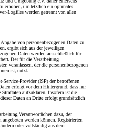
tz und Umgebung e.V. daher einerseits
u erhöhen, um letztlich ein optimales
ver-Logfiles werden getrennt von allen
nter Angabe von personenbezogenen Daten zu
n, ergibt sich aus der jeweiligen
ezogenen Daten werden ausschließlich für
ert. Der für die Verarbeitung
ster, veranlassen, der die personenbezogenen
nen ist, nutzt.
et-Service-Provider (ISP) der betroffenen
Daten erfolgt vor dem Hintergrund, dass nur
traftaten aufzuklären. Insofern ist die
ieser Daten an Dritte erfolgt grundsätzlich
arbeitung Verantwortlichen dazu, der
rn angeboten werden können. Registrierten
uändern oder vollständig aus dem