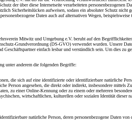
Schutz der über diese Internetseite verarbeiteten personenbezogenen D
tzlich Sicherheitslücken aufweisen, sodass ein absoluter Schutz nicht
, personenbezogene Daten auch auf alternativen Wegen, beispielsweise t
rsverein Mitwitz und Umgebung e.V. beruht auf den Begrifflichkeiten,
enschutz-Grundverordnung (DS-GVO) verwendet wurden. Unsere Datens
nd Geschäftspartner einfach lesbar und verständlich sein. Um dies zu g
ng unter anderem die folgenden Begriffe:
en, die sich auf eine identifizierte oder identifizierbare natürliche Pe
rliche Person angesehen, die direkt oder indirekt, insbesondere mittel
aten, zu einer Online-Kennung oder zu einem oder mehreren besonder
chischen, wirtschaftlichen, kulturellen oder sozialen Identität dieser na
er identifizierbare natürliche Person, deren personenbezogene Daten von