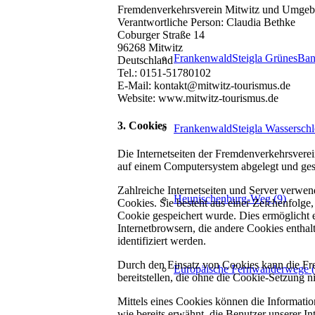
Fremdenverkehrsverein Mitwitz und Umgeb
Verantwortliche Person: Claudia Bethke
Coburger Straße 14
96268 Mitwitz
FrankenwaldSteigla GrünesBa
Deutschland
Tel.: 0151-51780102
E-Mail: kontakt@mitwitz-tourismus.de
Website: www.mitwitz-tourismus.de
3. Cookies
FrankenwaldSteigla Wassersch
Die Internetseiten der Fremdenverkehrsvere
auf einem Computersystem abgelegt und ges
Zahlreiche Internetseiten und Server verwe
Heunischenburg-Weg (9)
Cookies. Sie besteht aus einer Zeichenfolg
Cookie gespeichert wurde. Dies ermöglicht e
Internetbrowsern, die andere Cookies enthal
identifiziert werden.
Durch den Einsatz von Cookies kann die Fre
Europäische Fernwanderwege (
bereitstellen, die ohne die Cookie-Setzung 
Mittels eines Cookies können die Informatio
wie bereits erwähnt, die Benutzer unserer 