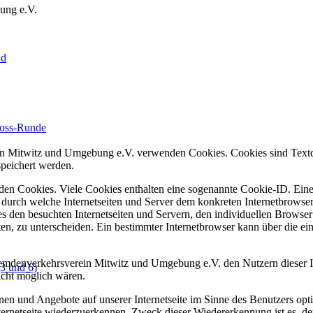
ung e.V.
nd
loss-Runde
in Mitwitz und Umgebung e.V. verwenden Cookies. Cookies sind Textda
peichert werden.
nden Cookies. Viele Cookies enthalten eine sogenannte Cookie-ID. Ein
e, durch welche Internetseiten und Server dem konkreten Internetbrows
s den besuchten Internetseiten und Servern, den individuellen Browse
ten, zu unterscheiden. Ein bestimmter Internetbrowser kann über die 
mdenverkehrsverein Mitwitz und Umgebung e.V. den Nutzern dieser Int
3 und 6)
nicht möglich wären.
nen und Angebote auf unserer Internetseite im Sinne des Benutzers op
Internetseite wiederzuerkennen. Zweck dieser Wiedererkennung ist es, 