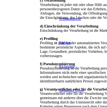
c) Verarbeitung
Verarbeitung ist jeder mit oder ohne Hilfe 
personenbezogenen Daten wie das Erheben, d
Abfragen, die Verwendung, die Offenlegung 
die Einschränkung, das Löschen oder die Ve
Schlosskapelle
d) Einschränkung der Verarbeitung
Einschränkung der Verarbeitung ist die Mark
e) Profiling
Rathaus
Profiling ist jede Art der automatisierten 
bestimmte persönliche Aspekte, die sich auf 
Lage, Gesundheit, persönlicher Vorlieben, In
vorherzusagen.
f) Pseudonymisierung
Richtstätte
Pseudonymisierung ist die Verarbeitung per
Informationen nicht mehr einer spezifischen
werden und technischen und organisatorische
identifizierbaren natürlichen Person zugewi
g) Verantwortlicher oder für die Verarbe
Steinerner Löwe
Verantwortlicher oder für die Verarbeitung Ve
gemeinsam mit anderen über die Zwecke und 
Verarbeitung durch das Unionsrecht oder da
Kriterien seiner Benennung nach dem Union