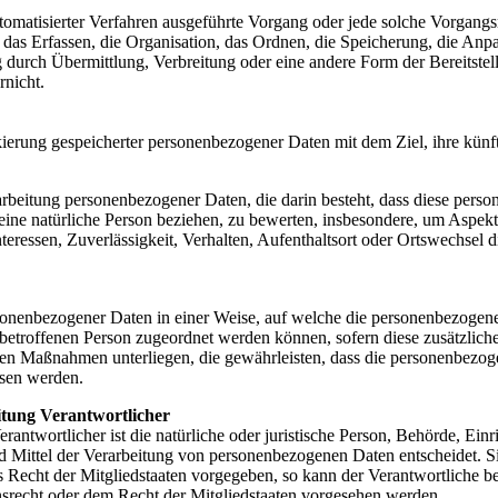
automatisierter Verfahren ausgeführte Vorgang oder jede solche Vorga
as Erfassen, die Organisation, das Ordnen, die Speicherung, die Anp
durch Übermittlung, Verbreitung oder eine andere Form der Bereitstel
rnicht.
ierung gespeicherter personenbezogener Daten mit dem Ziel, ihre künf
Verarbeitung personenbezogener Daten, die darin besteht, dass diese p
eine natürliche Person beziehen, zu bewerten, insbesondere, um Aspekte
teressen, Zuverlässigkeit, Verhalten, Aufenthaltsort oder Ortswechsel d
sonenbezogener Daten in einer Weise, auf welche die personenbezogen
 betroffenen Person zugeordnet werden können, sofern diese zusätzlic
n Maßnahmen unterliegen, die gewährleisten, dass die personenbezogen
esen werden.
itung Verantwortlicher
rantwortlicher ist die natürliche oder juristische Person, Behörde, Einri
Mittel der Verarbeitung von personenbezogenen Daten entscheidet. Si
s Recht der Mitgliedstaaten vorgegeben, so kann der Verantwortliche 
srecht oder dem Recht der Mitgliedstaaten vorgesehen werden.