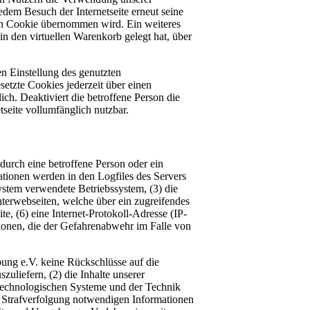
jedem Besuch der Internetseite erneut seine
en Cookie übernommen wird. Ein weiteres
n den virtuellen Warenkorb gelegt hat, über
en Einstellung des genutzten
etzte Cookies jederzeit über einen
ch. Deaktiviert die betroffene Person die
seite vollumfänglich nutzbar.
durch eine betroffene Person oder ein
tionen werden in den Logfiles des Servers
stem verwendete Betriebssystem, (3) die
Unterwebseiten, welche über ein zugreifendes
te, (6) eine Internet-Protokoll-Adresse (IP-
tionen, die der Gefahrenabwehr im Falle von
ung e.V. keine Rückschlüsse auf die
zuliefern, (2) die Inhalte unserer
nstechnologischen Systeme und der Technik
ur Strafverfolgung notwendigen Informationen