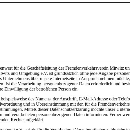
lenwert für die Geschäftsleitung der Fremdenverkehrsverein Mitwitz 
itwitz und Umgebung e.V. ist grundsätzlich ohne jede Angabe persone
es Unternehmens über unsere Internetseite in Anspruch nehmen möchte,
. Ist die Verarbeitung personenbezogener Daten erforderlich und beste
ne Einwilligung der betroffenen Person ein.
beispielsweise des Namens, der Anschrift, E-Mail-Adresse oder Telefo
ndverordnung und in Übereinstimmung mit den für die Fremdenverkehr
stimmungen. Mittels dieser Datenschutzerklärung möchte unser Untern
 und verarbeiteten personenbezogenen Daten informieren. Ferner werde
enden Rechte aufgeklärt.
bung e.V. hat als für die Verarbeitung Verantwortlicher zahlreiche 