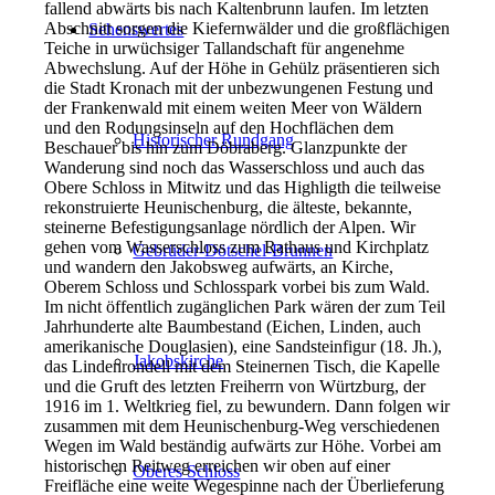
fallend abwärts bis nach Kaltenbrunn laufen. Im letzten
Abschnitt sorgen die Kiefernwälder und die großflächigen
Sehenswertes
Teiche in urwüchsiger Tallandschaft für angenehme
Abwechslung. Auf der Höhe in Gehülz präsentieren sich
die Stadt Kronach mit der unbezwungenen Festung und
der Frankenwald mit einem weiten Meer von Wäldern
und den Rodungsinseln auf den Hochflächen dem
Historischer Rundgang
Beschauer bis hin zum Döbraberg. Glanzpunkte der
Wanderung sind noch das Wasserschloss und auch das
Obere Schloss in Mitwitz und das Highligth die teilweise
rekonstruierte Heunischenburg, die älteste, bekannte,
steinerne Befestigungsanlage nördlich der Alpen. Wir
gehen vom Wasserschloss zum Rathaus und Kirchplatz
Gebrüder-Dötschel-Brunnen
und wandern den Jakobsweg aufwärts, an Kirche,
Oberem Schloss und Schlosspark vorbei bis zum Wald.
Im nicht öffentlich zugänglichen Park wären der zum Teil
Jahrhunderte alte Baumbestand (Eichen, Linden, auch
amerikanische Douglasien), eine Sandsteinfigur (18. Jh.),
Jakobskirche
das Lindenrondell mit dem Steinernen Tisch, die Kapelle
und die Gruft des letzten Freiherrn von Würtzburg, der
1916 im 1. Weltkrieg fiel, zu bewundern. Dann folgen wir
zusammen mit dem Heunischenburg-Weg verschiedenen
Wegen im Wald beständig aufwärts zur Höhe. Vorbei am
historischen Reitweg erreichen wir oben auf einer
Oberes Schloss
Freifläche eine weite Wegespinne nach der Überlieferung