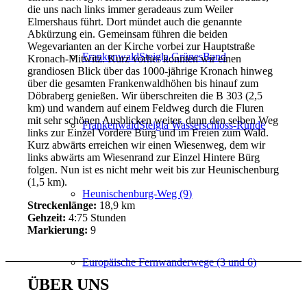
die uns nach links immer geradeaus zum Weiler
Elmershaus führt. Dort mündet auch die genannte
Abkürzung ein. Gemeinsam führen die beiden
Wegevarianten an der Kirche vorbei zur Hauptstraße
FrankenwaldSteigla GrünesBand
Kronach-Mitwitz. Kurz vorher konnten wir einen
grandiosen Blick über das 1000-jährige Kronach hinweg
über die gesamten Frankenwaldhöhen bis hinauf zum
Döbraberg genießen. Wir überschreiten die B 303 (2,5
km) und wandern auf einem Feldweg durch die Fluren
mit sehr schönen Ausblicken weiter, dann den selben Weg
FrankenwaldSteigla Wasserschloss-Runde
links zur Einzel Vordere Bürg und im Freien zum Wald.
Kurz abwärts erreichen wir einen Wiesenweg, dem wir
links abwärts am Wiesenrand zur Einzel Hintere Bürg
folgen. Nun ist es nicht mehr weit bis zur Heunischenburg
(1,5 km).
Heunischenburg-Weg (9)
Streckenlänge:
18,9 km
Gehzeit:
4:75 Stunden
Markierung:
9
Europäische Fernwanderwege (3 und 6)
ÜBER UNS