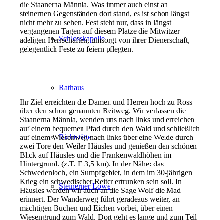
die Staanerna Männla. Was immer auch einst an
steinernen Gegenständen dort stand, es ist schon längst
nicht mehr zu sehen. Fest steht nur, dass in längst
vergangenen Tagen auf diesem Platze die Mitwitzer
Schlosskapelle
adeligen Herrschaften, umsorgt von ihrer Dienerschaft,
gelegentlich Feste zu feiern pflegten.
Rathaus
Ihr Ziel erreichten die Damen und Herren hoch zu Ross
über den schon genannten Reitweg. Wir verlassen die
Staanerna Männla, wenden uns nach links und erreichen
auf einem bequemen Pfad durch den Wald und schließlich
Richtstätte
auf einem Wiesenweg nach links über eine Weide durch
zwei Tore den Weiler Häusles und genießen den schönen
Blick auf Häusles und die Frankenwaldhöhen im
Hintergrund. (z.T. E 3,5 km). In der Nähe: das
Schwedenloch, ein Sumpfgebiet, in dem im 30-jährigen
Krieg ein schwedischer Reiter ertrunken sein soll. In
Steinerner Löwe
Häusles werden wir auch an die Sage Wolf die Mad
erinnert. Der Wanderweg führt geradeaus weiter, an
mächtigen Buchen und Eichen vorbei, über einen
Wiesengrund zum Wald. Dort geht es lange und zum Teil