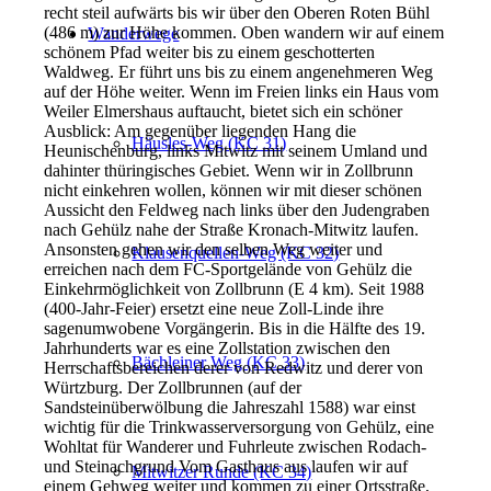
recht steil aufwärts bis wir über den Oberen Roten Bühl
(486 m) zur Höhe kommen. Oben wandern wir auf einem
Wanderwege
schönem Pfad weiter bis zu einem geschotterten
Waldweg. Er führt uns bis zu einem angenehmeren Weg
auf der Höhe weiter. Wenn im Freien links ein Haus vom
Weiler Elmershaus auftaucht, bietet sich ein schöner
Ausblick: Am gegenüber liegenden Hang die
Häusles-Weg (KC 31)
Heunischenburg, links Mitwitz mit seinem Umland und
dahinter thüringisches Gebiet. Wenn wir in Zollbrunn
nicht einkehren wollen, können wir mit dieser schönen
Aussicht den Feldweg nach links über den Judengraben
nach Gehülz nahe der Straße Kronach-Mitwitz laufen.
Ansonsten gehen wir den selben Weg weiter und
Klausenquellen-Weg (KC 32)
erreichen nach dem FC-Sportgelände von Gehülz die
Einkehrmöglichkeit von Zollbrunn (E 4 km). Seit 1988
(400-Jahr-Feier) ersetzt eine neue Zoll-Linde ihre
sagenumwobene Vorgängerin. Bis in die Hälfte des 19.
Jahrhunderts war es eine Zollstation zwischen den
Bächleiner Weg (KC 33)
Herrschaftsbereichen derer von Redwitz und derer von
Würtzburg. Der Zollbrunnen (auf der
Sandsteinüberwölbung die Jahreszahl 1588) war einst
wichtig für die Trinkwasserversorgung von Gehülz, eine
Wohltat für Wanderer und Fuhrleute zwischen Rodach-
und Steinachgrund Vom Gasthaus aus laufen wir auf
Mitwitzer Runde (KC 34)
einem Gehweg weiter und kommen zu einer Ortsstraße,