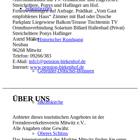
Streicheltiere, Ponys und Haflinger am Hof.
Sehenswertes
Ferienwohnungen auf Anfrage. Prädikat: „Vom Gast
empfohlenes Haus“ Zimmer mit Bad oder Dusche
Parkplatz Liegewiese Balkon/Terasse Tischtennis TV
Omnibusverbindung Solarium Billard Hallenbad (Privat)
Streicheltiere Ponys Haflinger
Astrid Müller
Historischer Rundgang
Neubau
96268 Mitwitz
Telefon: 09266/383
E-Mail:
info1@pension-birkenhof.de
Internet:
www.pension-birkenhof.de
Gebrüder-Dötschel-Brunnen
ÜBER UNS
Jakobskirche
Anbieter dieses touristischen Angebotes ist der
Fremdenverkehrsverein Mitwitz e.V..
Alle Angaben ohne Gewähr.
Oberes Schloss
Das Internetangebot des Marktes Mitwitz finden Sie unter