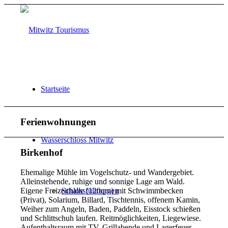
Startseite
Ferienwohnungen
Wasserschloss Mitwitz
Birkenhof
Ehemalige Mühle im Vogelschutz- und Wandergebiet.
Alleinstehende, ruhige und sonnige Lage am Wald.
Eigene Freizeithalle (120qm) mit Schwimmbecken
Schlossführungen
(Privat), Solarium, Billard, Tischtennis, offenem Kamin,
Weiher zum Angeln, Baden, Paddeln, Eisstock schießen
und Schlittschuh laufen. Reitmöglichkeiten, Liegewiese.
Aufenthaltsraum mit TV. Grillabende und Lagerfeuer.