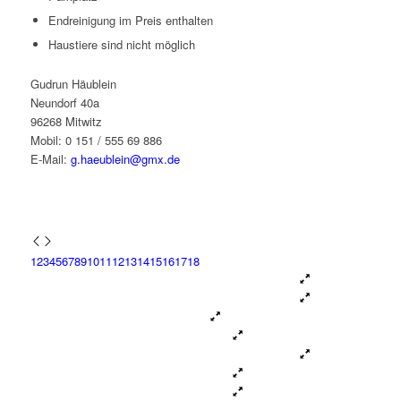
Endreinigung im Preis enthalten
Haustiere sind nicht möglich
Gudrun Häublein
Neundorf 40a
96268 Mitwitz
Mobil: 0 151 / 555 69 886
E-Mail:
g.haeublein@gmx.de
1
2
3
4
5
6
7
8
9
10
11
12
13
14
15
16
17
18